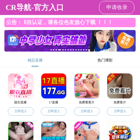
做爱影片
学术导师
ACADEMIC
人才培养
EDUCATION
专业设置
特色优势