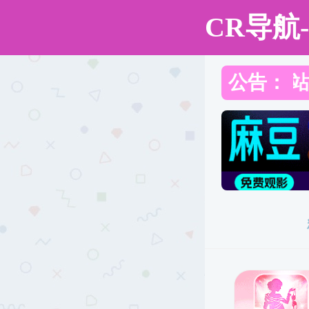
做爱影片
做爱影片
做爱影片概况
党群工
关于做好出国（境）学习
2025年05月29日
阅读量：
43