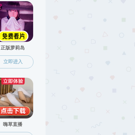
2025/06/04
关于开展2025年“闪亮实习生”就业实习...
2025/06/03
关于中国国际大学生创新大赛（2025）“...
2025/05/30
【毕业设计】关于开展2025届本科生毕业...
2025/05/30
关于开展2025届毕业生党员党组织关系转...
2025/05/30