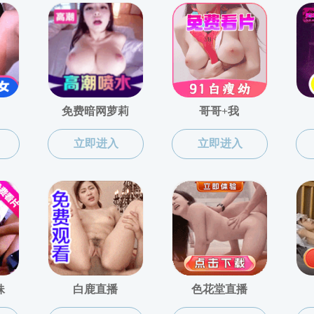
织关系期间，
所在党支部应至少每半年与出国（境）学习的
境）外的情况和思想状况，并做好相关记录。超过6个月未
国（境）党员通过QQ、微信等线上通讯、邮寄或亲友转交
案。
定期通过出国党员管理QQ群将党内重要的主题教育、理论学
出国（境）党员的爱国主义情怀，增强他们建设祖国、服务
（境）恢复组织生活/预备期/党籍申请书，出国期间的
思想
织生活/预备期/党籍审批表》（详见附件3（一式三份、本
料、会议记录中详细注明支部审议意见。
料交至学院专职组织员，最终报学院党委审批。
所有入党材料应该齐全规范。
日中引导支部党员不断增强党性修养。