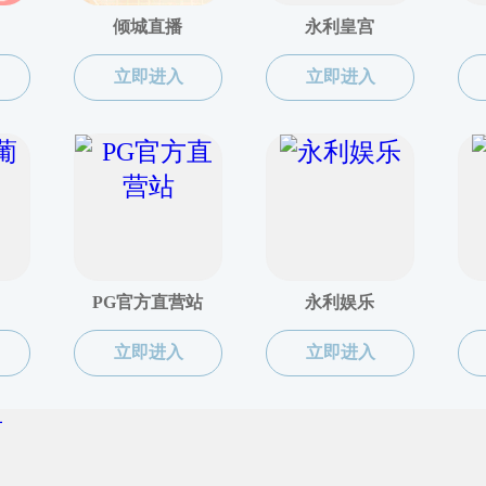
做爱影片
做爱影片概况
党群工作
师资队伍
人才培
HOME
OVERVIEW
PARTY
FACULTY
EDUCATIO
做爱影片概况
做爱影片简介
党群简介
人才引进
专业设置
党群工作
管理团队
党群新闻
师资名录
特色优势
师资队伍
组织机构
平台建设
人才培养
建设历程
学术导师
学生工作
联系我们
合作交流
创新校园
加入我们