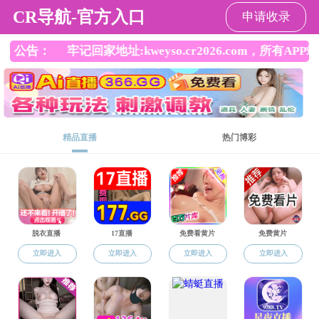
做爱影片
【党纪学习教育】东部（国
际）校区党工委常务副书记、
做爱影片 党委书记讲授党纪学
习教育专题党课
2024年07月02日
阅读量：
86
为认真贯彻落实习近平总书记关于党纪学习教育的
重要讲话和重要指示精神，推动党纪学习教育走深走
实，7月1日下午，东部（国际）校区党工委常务副书